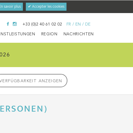
En savoir plus
✔ Accepter les cookies
+33 (0)2 40 61 02 02
FR
/
EN
/
DE
ENSTLEISTUNGEN
REGION
NACHRICHTEN
026
VERFÜGBARKEIT ANZEIGEN
PERSONEN)