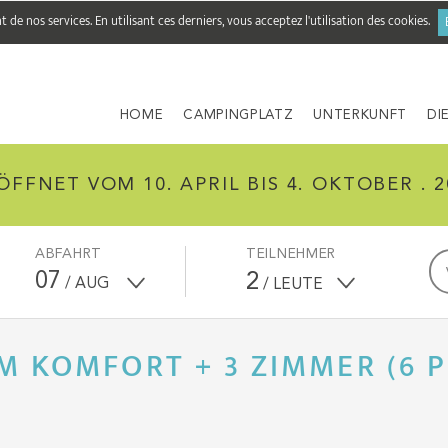
de nos services. En utilisant ces derniers, vous acceptez l'utilisation des cookies.
HOME
CAMPINGPLATZ
UNTERKUNFT
DI
ÖFFNET VOM 10. APRIL BIS 4. OKTOBER . 2
ABFAHRT
TEILNEHMER
07
2
/ AUG
/ LEUTE
M KOMFORT + 3 ZIMMER (6 