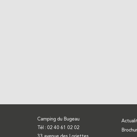
Camping du Bugeau
Actuali
Tél :
02 40 61 02 02
Brochu
33 avenue des Loriettes