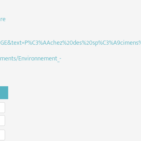
ire
GE&text=P%C3%AAchez%20des%20sp%C3%A9cimens%2
nnements/Environnement_-