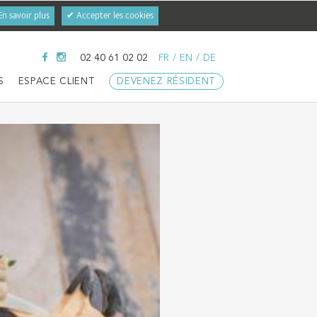
En savoir plus
✔ Accepter les cookies
02 40 61 02 02
FR
/
EN
/
DE
S
ESPACE CLIENT
DEVENEZ RÉSIDENT