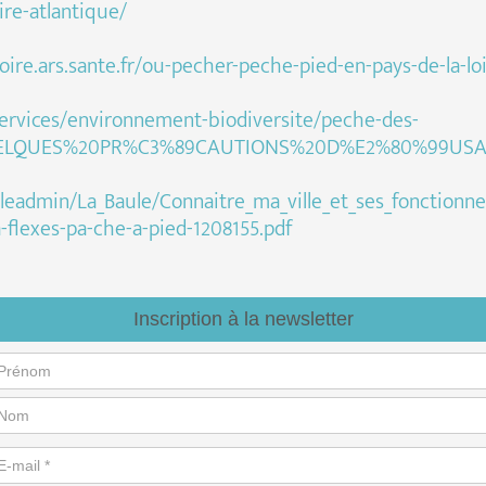
ire-atlantique/
oire.ars.sante.fr/ou-pecher-peche-pied-en-pays-de-la-lo
services/environnement-biodiversite/peche-des-
=QUELQUES%20PR%C3%89CAUTIONS%20D%E2%80%99USA
fileadmin/La_Baule/Connaitre_ma_ville_et_ses_fonctio
a-flexes-pa-che-a-pied-1208155.pdf