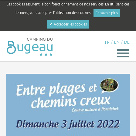
Les cookies assurent le bon fonctionnement de nos services. En utilisant ces
derniers, vous acceptez l'utilisation des cookies.
En savoir plus
✔ Accepter les cookies
FR
/
EN
/
DE