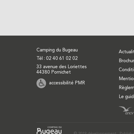
Camping du Bugeau
Actuali
Tél :
02 40 61 02 02
Brochu
33 avenue des Loriettes
Conditi
44380 Pornichet
Mentio
accessibilité PMR
Règleme
Le gui
© 2019 développement : Publish-