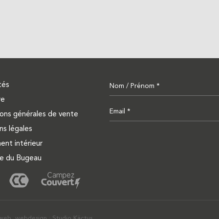
tés
re
ons générales de vente
ns légales
nt intérieur
de du Bugeau
web, webdesign : Studio Käctus