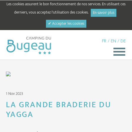
Les cookies assurent le bon fonctionnement de nos services. En utilisant ces
derniers, vous acceptez l'utilisation des cookies.
En savoir plus
✔ Accepter les cookies
FR
/
EN
/
DE
1 Nov 2023
LA GRANDE BRADERIE DU
YAGGA