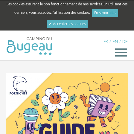
Les cookies assurent le bon fonctionnement de nos services. En utilisant ces
derniers, vous acceptez l'utilisation des cookies.
En savoir plus
✔ Accepter les cookies
FR
/
EN
/
DE