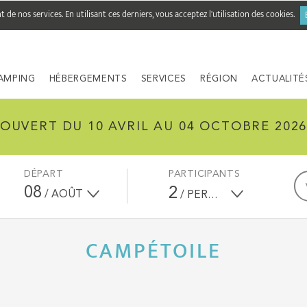
de nos services. En utilisant ces derniers, vous acceptez l'utilisation des cookies.
AMPING
HÉBERGEMENTS
SERVICES
RÉGION
ACTUALITÉ
OUVERT DU 10 AVRIL AU 04 OCTOBRE 202
DÉPART
PARTICIPANTS
08
2
/ AOÛT
/ PERSONNES
CAMPÉTOILE