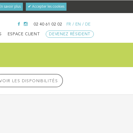
En savoir plus
✔ Accepter les cookies
02 40 61 02 02
FR
/
EN
/
DE
S
ESPACE CLIENT
DEVENEZ RÉSIDENT
6
VOIR LES DISPONIBILITÉS