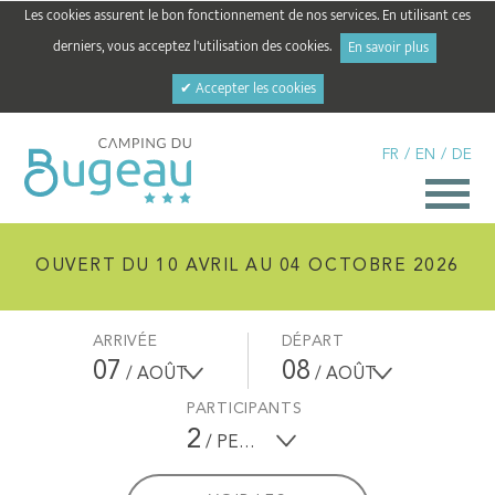
Les cookies assurent le bon fonctionnement de nos services. En utilisant ces
derniers, vous acceptez l'utilisation des cookies.
En savoir plus
✔ Accepter les cookies
FR
/
EN
/
DE
OUVERT DU 10 AVRIL AU 04 OCTOBRE 2026
ARRIVÉE
DÉPART
07
08
/ AOÛT
/ AOÛT
PARTICIPANTS
2
/ PERSONNES