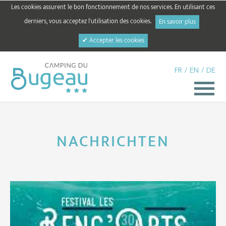
Les cookies assurent le bon fonctionnement de nos services. En utilisant ces
derniers, vous acceptez l'utilisation des cookies.
En savoir plus
✔ Accepter les cookies
FR
/
EN
/
DE
NACHRICHTEN